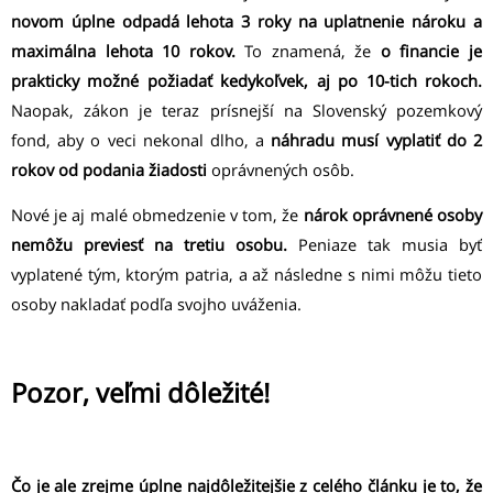
novom úplne odpadá lehota 3 roky na uplatnenie nároku a
maximálna lehota 10 rokov.
To znamená, že
o financie je
prakticky možné požiadať kedykoľvek, aj po 10-tich rokoch.
Naopak, zákon je teraz prísnejší na Slovenský pozemkový
fond, aby o veci nekonal dlho, a
náhradu musí vyplatiť do 2
rokov od podania žiadosti
oprávnených osôb.
Nové je aj malé obmedzenie v tom, že
nárok oprávnené osoby
nemôžu previesť na tretiu osobu.
Peniaze tak musia byť
vyplatené tým, ktorým patria, a až následne s nimi môžu tieto
osoby nakladať podľa svojho uváženia.
Pozor, veľmi dôležité!
Čo je ale zrejme úplne najdôležitejšie z celého článku je to, že