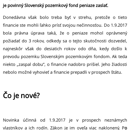
je povinný Slovenský pozemkový fond peniaze zaslať.
Donedávna však bolo treba byť v strehu, pretože o tieto
financie ste mohli ľahko prísť svojou nečinnosťou. Do 1.9.2017
bola právna úprava taká, že o peniaze mohol oprávnený
požiadať do 3 rokov, odkedy sa o tejto skutočnosti dozvedel,
najneskôr však do desiatich rokov odo dňa, kedy došlo k
prevodu pozemku Slovenským pozemkovým fondom. Ak teda
niekto „zaspal dobu“, o financie nadobro prišiel. Jeho žiadosti
nebolo možné vyhovieť a financie prepadli v prospech štátu.
Čo je nové?
Novinka účinná od 1.9.2017 je v prospech neznámych
vlastníkov a ich rodín. Zákon je im oveľa viac naklonený. P
o