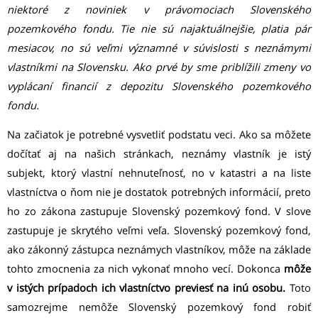
niektoré z noviniek v právomociach Slovenského
pozemkového fondu. Tie nie sú najaktuálnejšie, platia pár
mesiacov, no sú veľmi významné v súvislosti s neznámymi
vlastníkmi na Slovensku. Ako prvé by sme priblížili zmeny vo
vyplácaní financií z depozitu Slovenského pozemkového
fondu.
Na začiatok je potrebné vysvetliť podstatu veci. Ako sa môžete
dočítať aj na našich stránkach, neznámy vlastník je istý
subjekt, ktorý vlastní nehnuteľnosť, no v katastri a na liste
vlastníctva o ňom nie je dostatok potrebných informácií, preto
ho zo zákona zastupuje Slovenský pozemkový fond. V slove
zastupuje je skrytého veľmi veľa. Slovenský pozemkový fond,
ako zákonný zástupca neznámych vlastníkov, môže na základe
tohto zmocnenia za nich vykonať mnoho vecí. Dokonca
môže
v istých prípadoch ich vlastníctvo previesť na inú osobu.
Toto
samozrejme nemôže Slovenský pozemkový fond robiť