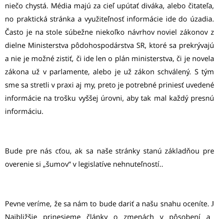
niečo chystá. Média majú za cieľ upútať diváka, alebo čitateľa,
no praktická stránka a využiteľnosť informácie ide do úzadia.
Často je na stole súbežne niekoľko návrhov noviel zákonov z
dielne Ministerstva pôdohospodárstva SR, ktoré sa prekrývajú
a nie je možné zistiť, či ide len o plán ministerstva, či je novela
zákona už v parlamente, alebo je už zákon schválený. S tým
sme sa stretli v praxi aj my, preto je potrebné priniesť uvedené
informácie na trošku vyššej úrovni, aby tak mal každý presnú
informáciu.
Bude pre nás cťou, ak sa naše stránky stanú základňou pre
overenie si „šumov“ v legislatíve nehnuteľností..
Pevne veríme, že sa nám to bude dariť a našu snahu oceníte.
J
Najbližšie prinesieme články o zmenách v pôsobení a