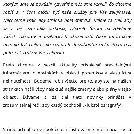
ktorých sme sa pokúsili vysvetliť prečo sme vznikli, čo chceme
robiť a v čom môžu byť naše služby pre Vás zaujímavé.
Nechceme však, aby stránka bola statická. Máme za cieľ, aby
sa v nej rozprúdila diskusia, vytvorilo fórum na zdieľanie
Vašich názorov a praktických skúseností. Naše informácie
nemajú byť cieľom ale cestou k dosiahnutiu cieľa. Preto nás
poteší akákoľvek Vaša aktivita.
Preto chceme v sekcii aktuality prispievať pravidelnými
informáciami o novinkách v oblasti pozemkov a vlastníctva
nehnuteľností. Budeme robiť všetko pre to, aby ste na našich
stránkach našli vždy najaktuálnejšie zmeny alebo plány v tejto
oblasti. Dávame si za cieľ tieto novinky prinášať v
zrozumiteľnej reči, aby každý pochopil „kľukaté paragrafy“.
V médiách alebo v spoločnosti často zaznie informácia, že sa